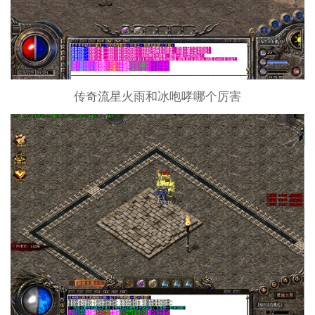
传奇流星火雨和冰咆哮哪个厉害