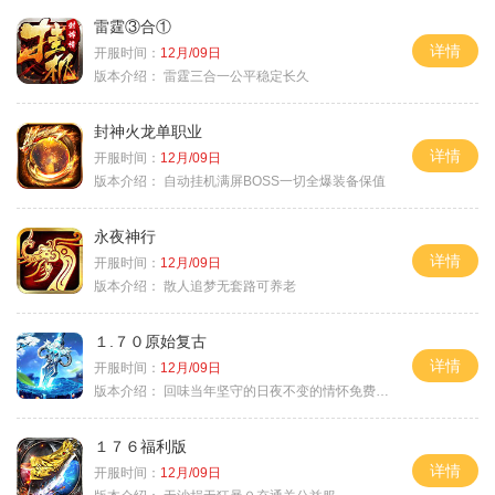
雷霆③合①
详情
开服时间：
12月/09日
版本介绍：
雷霆三合一公平稳定长久
封神火龙单职业
详情
开服时间：
12月/09日
版本介绍：
自动挂机满屏BOSS一切全爆装备保值
永夜神行
详情
开服时间：
12月/09日
版本介绍：
散人追梦无套路可养老
１.７０原始复古
详情
开服时间：
12月/09日
版本介绍：
回味当年坚守的日夜不变的情怀免费绿色
１７６福利版
详情
开服时间：
12月/09日