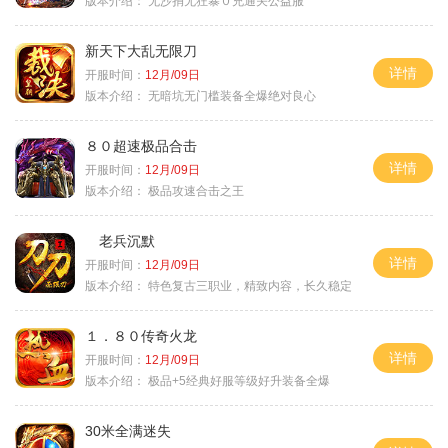
版本介绍：
无沙捐无狂暴０充通关公益服
新天下大乱无限刀
详情
开服时间：
12月/09日
版本介绍：
无暗坑无门槛装备全爆绝对良心
８０超速极品合击
详情
开服时间：
12月/09日
版本介绍：
极品攻速合击之王
老兵沉默
详情
开服时间：
12月/09日
版本介绍：
特色复古三职业，精致内容，长久稳定
１．８０传奇火龙
详情
开服时间：
12月/09日
版本介绍：
极品+5经典好服等级好升装备全爆
30米全满迷失