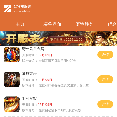
主页
装备界面
宠物种类
综合
更新时间：2025-12-09
野外君皇专属
详情
开服时间：
12月/09日
版本介绍：
专属无限刀沉默单职业迷失
新醉梦录
详情
开服时间：
12月/09日
版本介绍：
充值可打装备保值真实追梦小资天堂
1.76沉默
详情
开服时间：
12月/09日
版本介绍：
免费自动拾取？+耐玩复古沉默