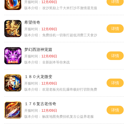
详情
开服时间：
12月/09日
版本介绍：
攻沙奖励上千大米打沙不激情退充值
希望传奇
详情
开服时间：
12月/09日
版本介绍：
免费挂机一切靠打超低消费三天拿沙
梦幻西游神宠篇
详情
开服时间：
12月/09日
版本介绍：
全新副本等你来战
１８０火龙微变
详情
开服时间：
12月/09日
版本介绍：
欢迎老板光柱乱爆终极好打切割免费
１７６复古老传奇
详情
开服时间：
12月/09日
版本介绍：
触发地图免费挂机复古公益养老服