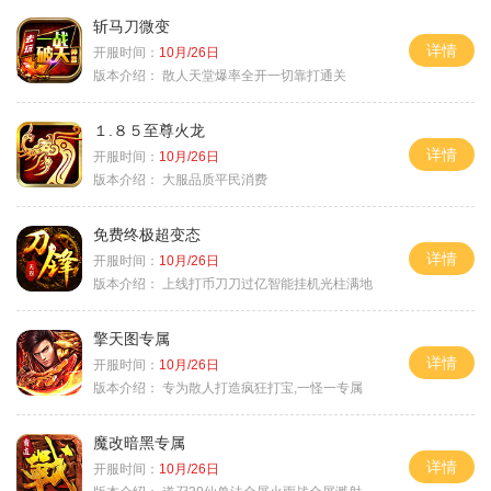
斩马刀微变
详情
开服时间：
10月/26日
版本介绍：
散人天堂爆率全开一切靠打通关
１.８５至尊火龙
详情
开服时间：
10月/26日
版本介绍：
大服品质平民消费
免费终极超变态
详情
开服时间：
10月/26日
版本介绍：
上线打币刀刀过亿智能挂机光柱满地
擎天图专属
详情
开服时间：
10月/26日
版本介绍：
专为散人打造疯狂打宝,一怪一专属
魔改暗黑专属
详情
开服时间：
10月/26日