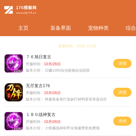
主页
装备界面
宠物种类
综合
更新时间：2025-10-26
７６旭日复古
详情
开服时间：
10月/26日
版本介绍：
日赚1000自动捡物自动回収
无尽复古176
详情
开服时间：
10月/26日
版本介绍：
终极装备靠打急缺打材料双登录器合区
１８０战神复古
详情
开服时间：
10月/26日
版本介绍：
小怪爆战神剑甲全靠爆赞助免费领